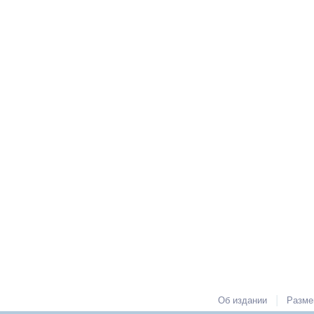
|
Об издании
Разме