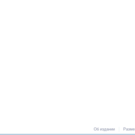
|
Об издании
Разме