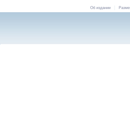
|
Об издании
Разме