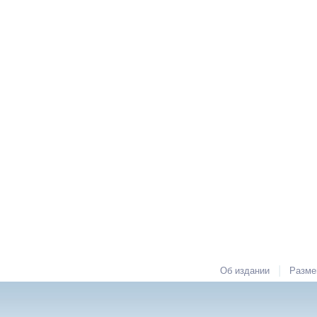
|
Об издании
Разме