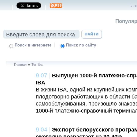
Гла
|
|
Популяр
|
Поиск в интернете
Поиск по сайту
»
Главная
Тег: iba
9.07
|
Выпущен 1000-й платежно-спр
IBA
В жизни IBA, одной из крупнейших ком
плодотворно работающих в области ба
самообслуживания, произошло знаков
1000-й платежно-справочный терминал
9.04
|
Экспорт белорусского програ
ежегодно возрастает на 30-40%