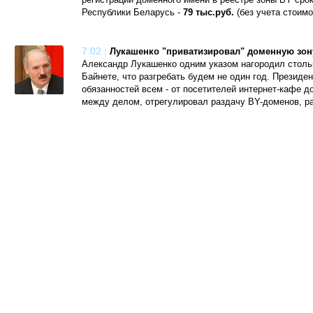
регистрации доменного имени в реестре зоны BY срок
Республики Беларусь -
79 тыс.руб.
(без учета стоимо
7.02
|
Лукашенко "приватизировал" доменную зон
Александр Лукашенко одним указом нагородил стольк
Байнете, что разгребать будем не один год. Президе
обязанностей всем - от посетителей интернет-кафе до
между делом, отрегулировал раздачу BY-доменов, ра