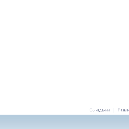
|
Об издании
Разме