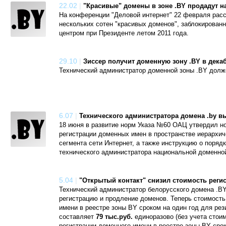
22.02
|
"Красивые" домены в зоне .BY продадут н
На конференции "Деловой интернет" 22 февраля рас
нескольких сотен "красивых доменов", заблокирован
центром при Президенте летом 2011 года.
29.10
|
Зиссер получит доменную зону .BY в дека
Технический администратор доменной зоны .BY долж
6.07
|
Технического администратора домена .by в
18 июня в развитие норм Указа №60 ОАЦ утвердил н
регистрации доменных имен в пространстве иерархич
сегмента сети Интернет, а также инструкцию о поряд
технического администратора национальной доменно
5.04
|
"Открытый контакт" снизил стоимость реги
Технический администратор белорусского домена .B
регистрацию и продление доменов. Теперь стоимость
имени в реестре зоны BY сроком на один год для ре
составляет
79 тыс.руб.
единоразово (без учета стои