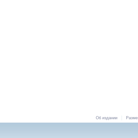
|
Об издании
Разме