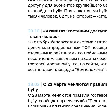
доступу для абонентов крупнейшего бе
провайдера byfly. Пользователями byf
тысяч человек, 82 % из которых – жите
30.10
|
«Акавита»: гостевым доступо
тысяч человек
30 октября белорусская система статис
дополнила традиционный TOP посеща
отдельными рейтингами по мобильным
посетителям, зашедшим на сайты чере
гостевой доступ byfly, т.е. на сайты, 
хостинговой площадке "Белтелекома" 
18.03
|
С 23 марта меняются правила
byfly
С 23 марта меняются правила гостево
byfly, сообщает пресс-служба "Белтеле
блокировки платного соединения более