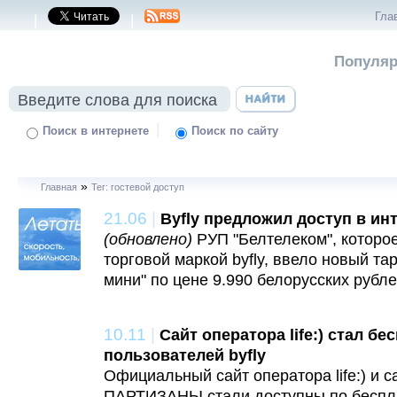
Гла
|
|
Популяр
|
Поиск в интернете
Поиск по сайту
»
Главная
Тег: гостевой доступ
21.06
|
Byfly предложил доступ в инт
(обновлено)
РУП "Белтелеком", которо
торговой маркой byfly, ввело новый т
мини" по цене 9.990 белорусских рубле
10.11
|
Сайт оператора life:) стал б
пользователей byfly
Официальный сайт оператора life:) и сай
ПАРТИЗАНЫ стали доступны по беспла