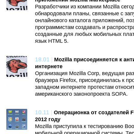
Разработчики из компании Mozilla сег
обнародовали планы, связанные с зап
онлайнового каталога приложений, п
программистам создавать и распростр
созданные для любых мобильных пл
язык HTML 5.
18.01
|
Mozilla присоединяется к ан
интернете
Организация Mozilla Corp, ведущая раз
браузера Firefox, присоединилась к п
западном интернете протестам относи
американского законопроекта SOPA.
10.11
|
Операционка от создателей Fi
2012 году
Mozilla приступила к тестированию Boo
мобильной операционной системы. Тес