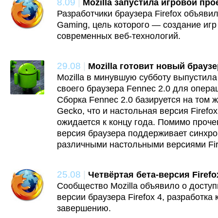
8.09
|
Mozilla запустила игровой про
Разработчики браузера Firefox объявил
Gaming, цель которого — создание игр
современных веб-технологий.
29.08
|
Mozilla готовит новый браузе
Mozilla в минувшую субботу выпустил
своего браузера Fennec 2.0 для опера
Сборка Fennec 2.0 базируется на том
Gecko, что и настольная версия Firefox
ожидается к концу года. Помимо проче
версия браузера поддерживает синхр
различными настольными версиями Fir
25.08
|
Четвёртая бета-версия Firefo
Сообщество Mozilla объявило о доступ
версии браузера Firefox 4, разработка 
завершению.