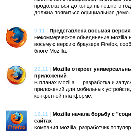
продолжаться до конца нынешнего года,
должна появиться официальная демо-
9.11
|
Представлена восьмая версия 
Некоммерческое объединение Mozilla 
восьмую версию браузера Firefox, со
блоге Mozilla.
22.11
|
Mozilla откроет универсаль
приложений
В планах Mozilla — разработка и запус
приложений для мобильных устройств,
конкретной платформе.
12.11
|
Mozilla начала борьбу с "со
сайтах
Компания Mozilla, разработчик популяр