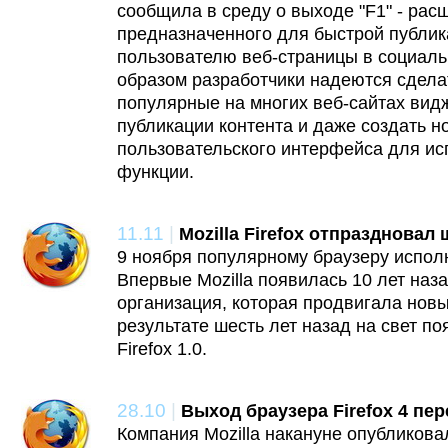
сообщила в среду о выходе "F1" - расш
предназначенного для быстрой публи
пользователю веб-страницы в социальн
образом разработчики надеются сдел
популярные на многих веб-сайтах вид
публикации контента и даже создать н
пользовательского интерфейса для и
функции.
11.11
|
Mozilla Firefox отпраздновал
9 ноября популярному браузеру исполн
Впервые Mozilla появилась 10 лет наз
организация, которая продвигала новы
результате шесть лет назад на свет п
Firefox 1.0.
28.10
|
Выход браузера Firefox 4 пе
Компания Mozilla накануне опубликова