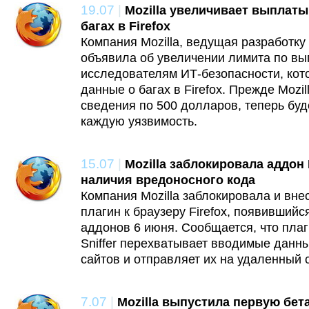
19.07
|
Mozilla увеличивает выплат
багах в Firefox
Компания Mozilla, ведущая разработку 
объявила об увеличении лимита по в
исследователям ИТ-безопасности, кот
данные о багах в Firefox. Прежде Mozil
сведения по 500 долларов, теперь буд
каждую уязвимость.
15.07
|
Mozilla заблокировала аддон M
наличия вредоносного кода
Компания Mozilla заблокировала и вне
плагин к браузеру Firefox, появивший
аддонов 6 июня. Сообщается, что плаг
Sniffer перехватывает вводимые данны
сайтов и отправляет их на удаленный 
7.07
|
Mozilla выпустила первую бета