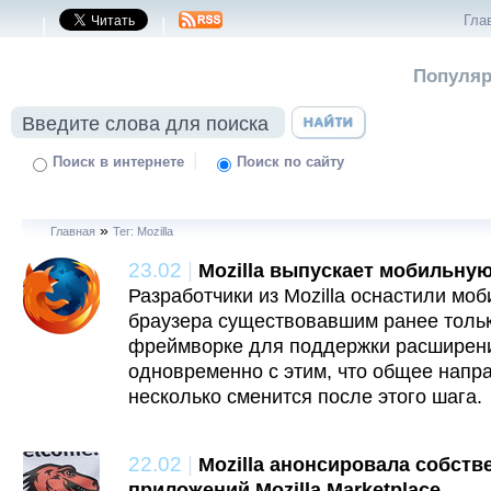
Гла
|
|
Популяр
|
Поиск в интернете
Поиск по сайту
»
Главная
Тег: Mozilla
23.02
|
Mozilla выпускает мобильну
Разработчики из Mozilla оснастили мо
браузера существовавшим ранее тольк
фреймворке для поддержки расширени
одновременно с этим, что общее напра
несколько сменится после этого шага.
22.02
|
Mozilla анонсировала собств
приложений Mozilla Marketplace