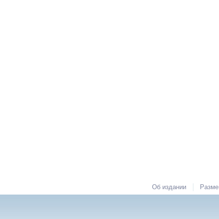
|
Об издании
Разме