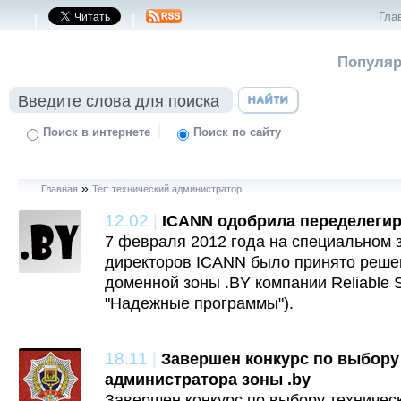
Гла
|
|
Популяр
|
Поиск в интернете
Поиск по сайту
»
Главная
Тег: технический администратор
12.02
|
ICANN одобрила переделегир
7 февраля 2012 года на специальном 
директоров ICANN было принято реше
доменной зоны .BY компании Reliable S
"Надежные программы").
18.11
|
Завершен конкурс по выбору
администратора зоны .by
Завершен конкурс по выбору техничес