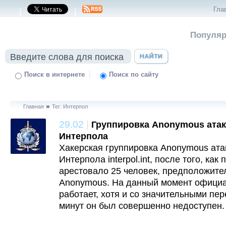
Гла
|
|
Популяр
|
Поиск в интернете
Поиск по сайту
»
Главная
Тег: Интерпол
29.02
|
Группировка Anonymous атак
Интерпола
Хакерская группировка Anonymous ата
Интерпола interpol.int, после того, ка
арестовало 25 человек, предположите
Anonymous. На данный момент официа
работает, хотя и со значительными пе
минут он был совершенно недоступен.