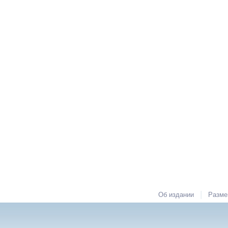
|
Об издании
Разме