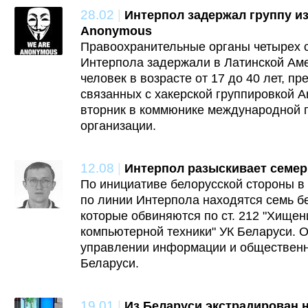
28.02
|
Интерпол задержал группу из
Anonymous
Правоохранительные органы четырех с
Интерпола задержали в Латинской Аме
человек в возрасте от 17 до 40 лет, п
связанных с хакерской группировкой A
вторник в коммюнике международной 
организации.
12.08
|
Интерпол разыскивает семе
По инициативе белорусской стороны 
по линии Интерпола находятся семь б
которые обвиняются по ст. 212 "Хище
компьютерной техники" УК Беларуси. 
управлении информации и обществен
Беларуси.
19.01
|
Из Беларуси экстрадирован 