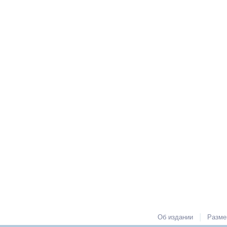
|
Об издании
Разме