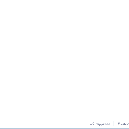
|
Об издании
Разме