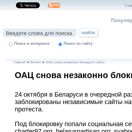
Гла
|
|
Популяр
|
Поиск в интернете
Поиск по сайту
»
»
Главная
Белнет
ОАЦ снова незаконно блокирует сайты
ОАЦ снова незаконно блок
24 октября в Беларуси в очередной ра
заблокированы независимые сайты на
протеста.
Под блокировку попали социальная сет
charter97.org, belaruspartisan.org, svabo