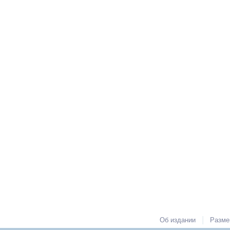
|
Об издании
Разме