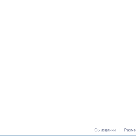
|
Об издании
Разме