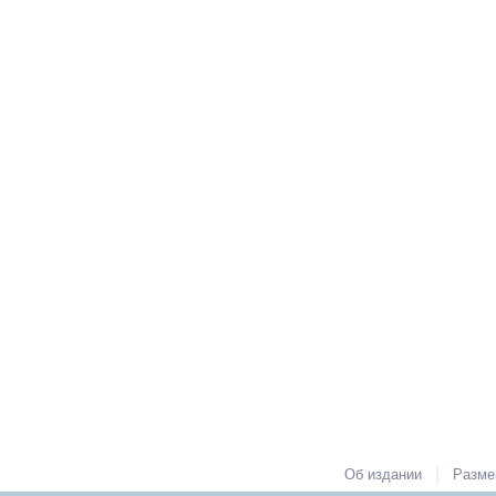
|
Об издании
Разме