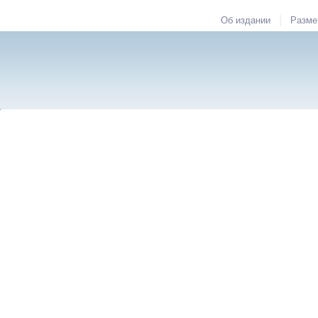
|
Об издании
Разме